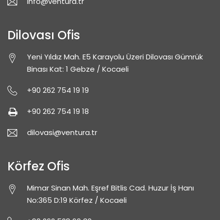
info@ventura.tr
Dilovası Ofis
Yeni Yıldız Mah. E5 Karayolu Üzeri Dilovası Gümrük
Binası Kat: 1 Gebze / Kocaeli
+90 262 754 19 19
+90 262 754 19 18
dilovasi@ventura.tr
Körfez Ofis
Mimar Sinan Mah.
Eşref Bitlis Cad. Huzur İş Hanı
No:365 D:19 Körfez / Kocaeli