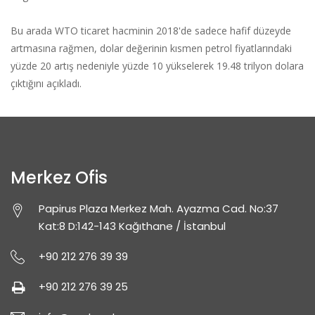
Bu arada WTO ticaret hacminin 2018'de sadece hafif düzeyde
artmasına rağmen, dolar değerinin kısmen petrol fiyatlarındaki
yüzde 20 artış nedeniyle yüzde 10 yükselerek 19.48 trilyon dolara
çıktığını açıkladı.
Merkez Ofis
Papirus Plaza Merkez Mah.
Ayazma Cad. No:37
Kat:8 D:142-143 Kağıthane / İstanbul
+90 212 276 39 39
+90 212 276 39 25