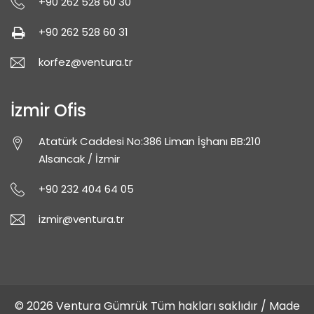
+90 262 528 60 30
+90 262 528 60 31
korfez@ventura.tr
İzmir Ofis
Atatürk Caddesi No:386 Liman İşhanı BB:210
Alsancak / İzmir
+90 232 404 64 05
izmir@ventura.tr
© 2026
Ventura Gümrük
Tüm hakları saklıdır / Made